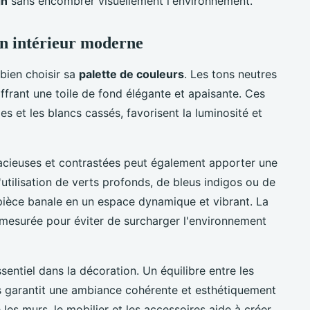
gn
sans encombrer visuellement l'environnement.
un intérieur moderne
bien choisir sa
palette de couleurs
. Les tons neutres
offrant une toile de fond élégante et apaisante. Ces
ges et les blancs cassés, favorisent la luminosité et
cieuses et contrastées peut également apporter une
'utilisation de verts profonds, de bleus indigos ou de
pièce banale en un espace dynamique et vibrant. La
e mesurée pour éviter de surcharger l'environnement
sentiel dans la décoration. Un équilibre entre les
s garantit une ambiance cohérente et esthétiquement
 les murs, le mobilier et les accessoires aide à créer