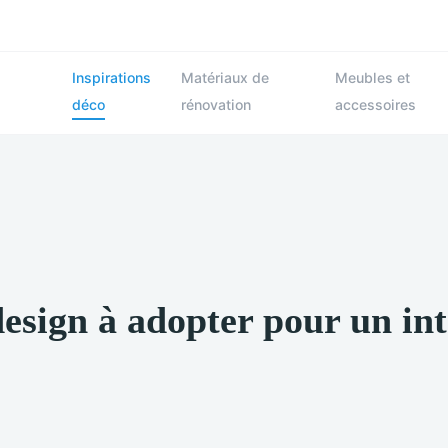
Inspirations
Matériaux de
Meubles et
déco
rénovation
accessoires
design à adopter pour un in