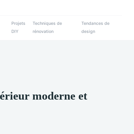
Projets
Techniques de
Tendances de
DIY
rénovation
design
térieur moderne et